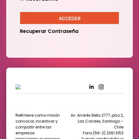
ACCEDER
Recuperar Contraseña
ReIN tiene como misión
Av. Andrés Bello 2777, piso 2,
convocar, incentivar y
Las Condes, Santiago –
compartir entre las
Chile
empresas
Fono (56-2) 2391 3153
para lograr un proceso
E-mail: rein@sofofa.cl