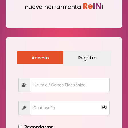
Re
IN
nueva herramienta
!
Acceso
Registro
Recordarme