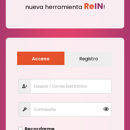
Re
IN
nueva herramienta
!
Acceso
Registro
Recordarme