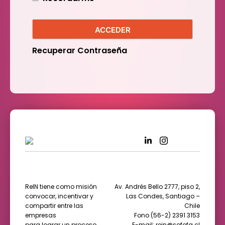
ACCEDER
Recuperar Contraseña
ReIN tiene como misión
Av. Andrés Bello 2777, piso 2,
convocar, incentivar y
Las Condes, Santiago –
compartir entre las
Chile
empresas
Fono (56-2) 2391 3153
para lograr un proceso
E-mail: rein@sofofa.cl