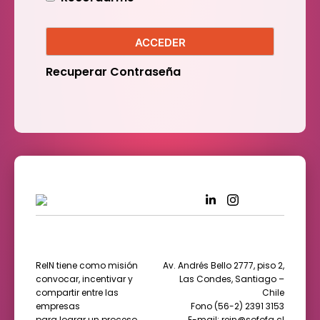
ACCEDER
Recuperar Contraseña
ReIN tiene como misión
Av. Andrés Bello 2777, piso 2,
convocar, incentivar y
Las Condes, Santiago –
compartir entre las
Chile
empresas
Fono (56-2) 2391 3153
para lograr un proceso
E-mail: rein@sofofa.cl