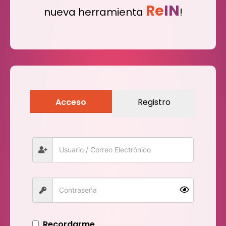
Re
IN
nueva herramienta
!
Acceso
Registro
Recordarme