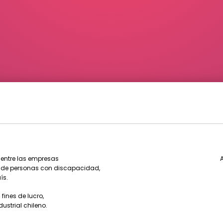
 entre las empresas
A
al de personas con discapacidad,
ís.
fines de lucro,
ustrial chileno.