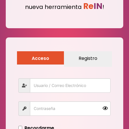
Re
IN
nueva herramienta
!
Acceso
Registro
Recordarme