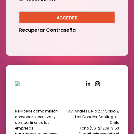
ACCEDER
Recuperar Contraseña
ReIN tiene como misión
Av. Andrés Bello 2777, piso 2,
convocar, incentivar y
Las Condes, Santiago –
compartir entre las
Chile
empresas
Fono (56-2) 2391 3153
para lograr un proceso
E-mail: rein@sofofa.cl