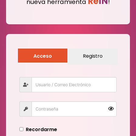
Re
IN
nueva herramienta
!
Acceso
Registro
Recordarme