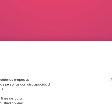
 entre las empresas
A
al de personas con discapacidad,
ís.
fines de lucro,
ustrial chileno.