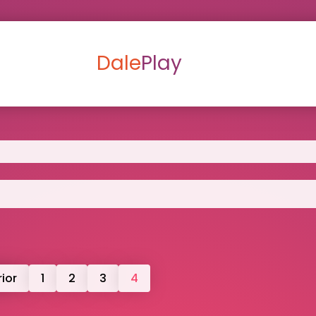
Dale
Play
ior
1
2
3
4